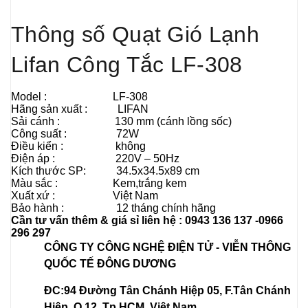
Thông số
Quạt Gió Lạnh
Lifan Công Tắc LF-308
Model : LF-308
Hãng sản xuất : LIFAN
Sải cánh : 130 mm (cánh lồng sốc)
Công suất : 72W
Điều kiển : không
Điện áp : 220V – 50Hz
Kích thước SP: 34.5x34.5x89 cm
Màu sắc : Kem,trắng kem
Xuất xứ : Việt Nam
Bảo hành : 12 tháng chính hãng
Cần tư vấn thêm & giá sỉ liên hệ : 0943 136 137 -0966
296 297
CÔNG TY CÔNG NGHỆ ĐIỆN TỬ - VIỄN THÔNG
QUỐC TẾ ĐÔNG DƯƠNG
ĐC:94 Đường Tân Chánh Hiệp 05, F.Tân Chánh
Hiệp, Q.12, Tp.HCM, Việt Nam