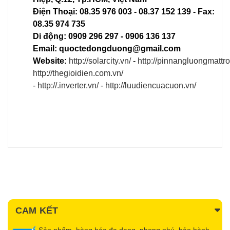
Điện Thoại: 08.35 976 003 - 08.37 152 139 - Fax:
08.35 974 735
Di động: 0909 296 297 - 0906 136 137
Email: quoctedongduong@gmail.com
Website
:
http://solarcity.vn/
-
http://pinnangluongmattro
http://thegioidien.com.vn/ ​
-
http://.inverter.vn/
-
http://luudiencuacuon.vn/
CAM KẾT