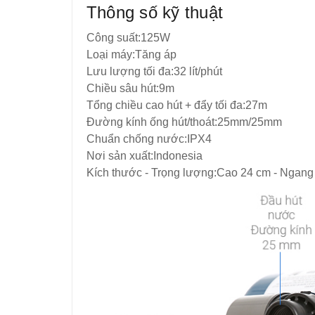
Thông số kỹ thuật
Công suất:125W
Loại máy:Tăng áp
Lưu lượng tối đa:32 lít/phút
Chiều sâu hút:9m
Tổng chiều cao hút + đẩy tối đa:27m
Đường kính ống hút/thoát:25mm/25mm
Chuẩn chống nước:IPX4
Nơi sản xuất:Indonesia
Kích thước - Trọng lượng:Cao 24 cm - Ngang