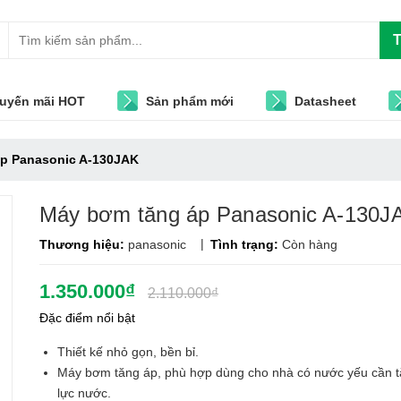
T
uyến mãi HOT
Sản phẩm mới
Datasheet
p Panasonic A-130JAK
Máy bơm tăng áp Panasonic A-130J
|
Thương hiệu:
panasonic
Tình trạng:
Còn hàng
1.350.000₫
2.110.000₫
Đặc điểm nổi bật
Thiết kế nhỏ gọn, bền bỉ.
Máy bơm tăng áp, phù hợp dùng cho nhà có nước yếu cần 
lực nước.