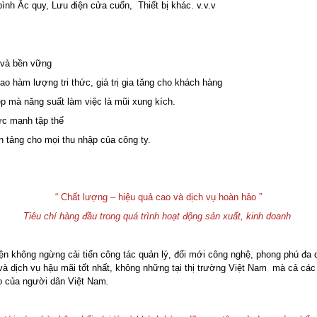
nh Ắc quy, Lưu điện cửa cuốn, Thiết bị khác. v.v.v
 và bền vững
 hàm lượng tri thức, giá trị gia tăng cho khách hàng
p mà năng suất làm việc là mũi xung kích.
ức mạnh tập thể
 tảng cho mọi thu nhập của công ty.
“ Chất lượng – hiệu quả cao và dịch vụ hoàn hảo
”
Tiêu chí hàng đầu trong quá trình hoạt động sản xuất, kinh doanh
iện không ngừng cải tiến công tác quản lý, đổi mới công nghệ, phong phú đa
à dịch vụ hậu mãi tốt nhất, không những tại thị trường Việt Nam mà cả cá
ào của người dân Việt Nam
.