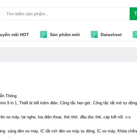
T
uyến mãi HOT
Sản phẩm mới
Datasheet
Viễn Thông
 mini 9 in 1, Thiết bị tiết kiệm điện, Công tắc hẹn giờ, Công tắc tắt mở tự đ
trên xe máy, tai nghe, loa điện thoại, thẻ nhớ, đầu đọc thẻ, cáp kết nối .v.v.
C tăng sáng đèn xe máy, IC tắt mở đèn xe máy tự động, IC xe máy, Khóa chốn