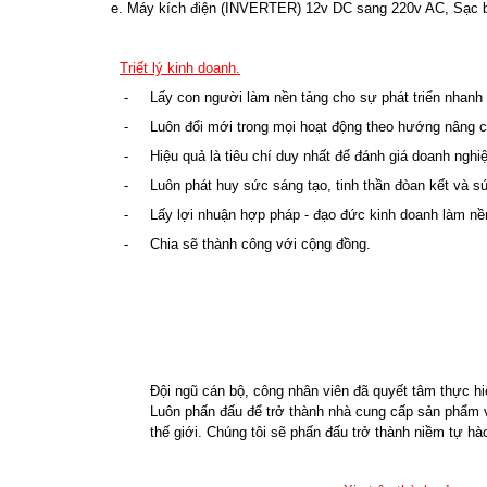
e. Máy kích điện (INVERTER) 12v DC sang 220v AC, Sạc bì
Triết lý kinh doanh.
- Lấy con người làm nền tảng cho sự phát triển nhanh
- Luôn đổi mới trong mọi hoạt động theo hướng nâng cao
- Hiệu quả là tiêu chí duy nhất để đánh giá doanh nghiệ
- Luôn phát huy sức sáng tạo, tinh thần đòan kết và s
- Lấy lợi nhuận hợp pháp - đạo đức kinh doanh làm nền
- Chia sẽ thành công với cộng đồng.
Đội ngũ cán bộ, công nhân viên đã quyết tâm thực h
Luôn phấn đấu để trở thành nhà cung cấp sản phẩm v
thế giới. Chúng tôi sẽ phấn đấu
trở thành niềm tự h