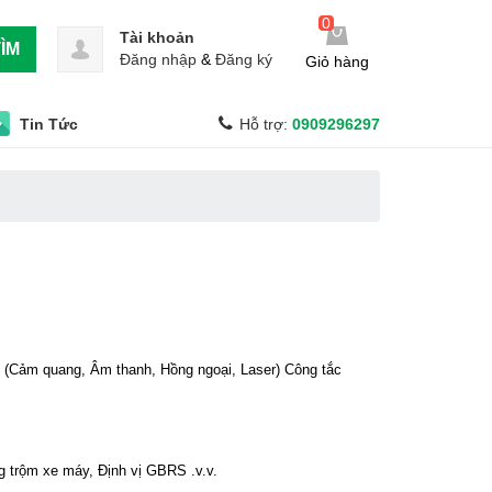
0
Tài khoản
ÌM
Đăng nhập
&
Đăng ký
Giỏ hàng
Tin Tức
Hỗ trợ:
0909296297
ộng (Cảm quang, Âm thanh, Hồng ngoại, Laser) Công tắc
g trộm xe máy, Định vị GBRS .v.v.