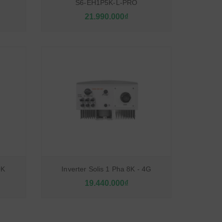
S6-EH1P5K-L-PRO
21.990.000₫
0K
Inverter Solis 1 Pha 8K - 4G
19.440.000₫