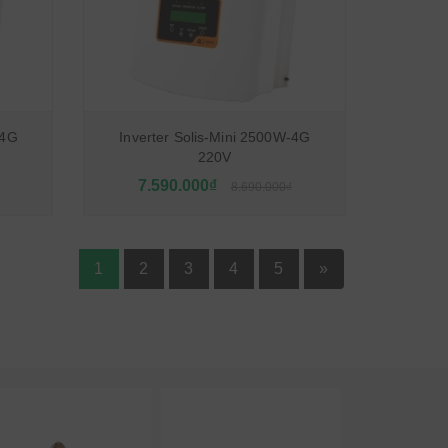
-4G
Inverter Solis-Mini 2500W-4G
220V
7.590.000₫
8.690.000₫
1
2
3
4
5
»