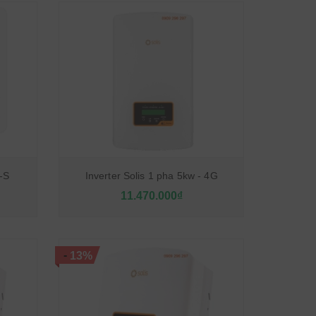
-S
Inverter Solis 1 pha 5kw - 4G
11.470.000₫
-
13%