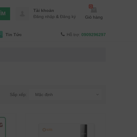
0
Tài khoản
ÌM
Đăng nhập
&
Đăng ký
Giỏ hàng
Tin Tức
Hỗ trợ:
0909296297
Sắp xếp:
Mặc định