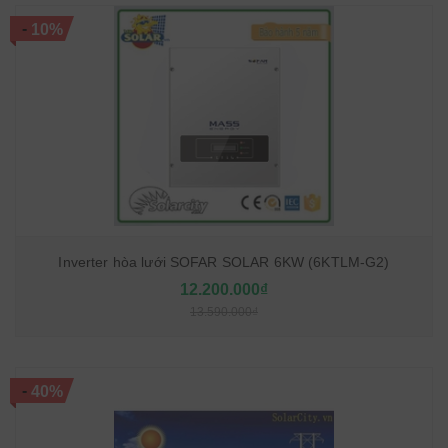
-
10%
Inverter hòa lưới SOFAR SOLAR 6KW (6KTLM-G2)
12.200.000₫
13.590.000₫
-
40%