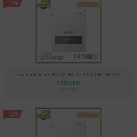
-
17%
Inverter hòa lưới SOFAR SOLAR 3 KW (3KTLM-G2)
7.590.000₫
9.120.000₫
-
11%