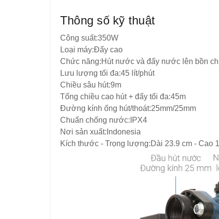
Thông số kỹ thuật
Công suất:350W
Loại máy:Đẩy cao
Chức năng:Hút nước và đẩy nước lên bồn c
Lưu lượng tối đa:45 lít/phút
Chiều sâu hút:9m
Tổng chiều cao hút + đẩy tối đa:45m
Đường kính ống hút/thoát:25mm/25mm
Chuẩn chống nước:IPX4
Nơi sản xuất:Indonesia
Kích thước - Trọng lượng:Dài 23.9 cm - Cao 