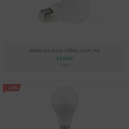
BÓNG LED BULB CHỐNG NƯỚC 9W
63.000₫
79.000₫
-
21%