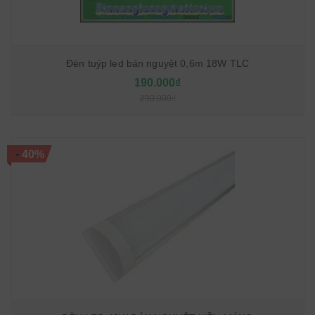
Đèn tuýp led bán nguyệt 0,6m 18W TLC
190.000₫
290.000₫
-
40%