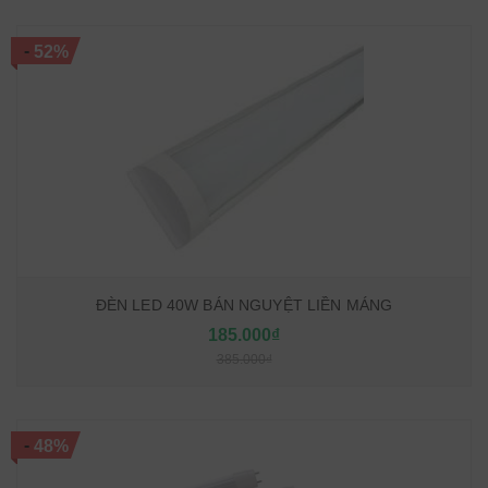
-
52%
ĐÈN LED 40W BÁN NGUYỆT LIỀN MÁNG
185.000₫
385.000₫
-
48%