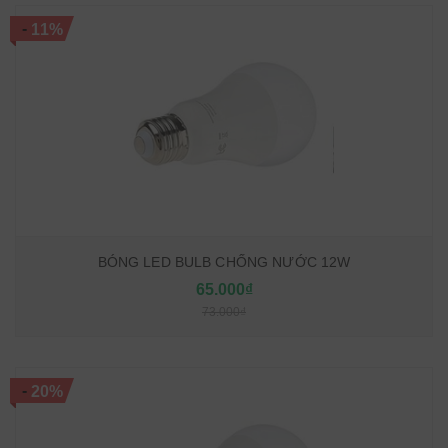
-
11%
BÓNG LED BULB CHỐNG NƯỚC 12W
65.000₫
73.000₫
-
20%