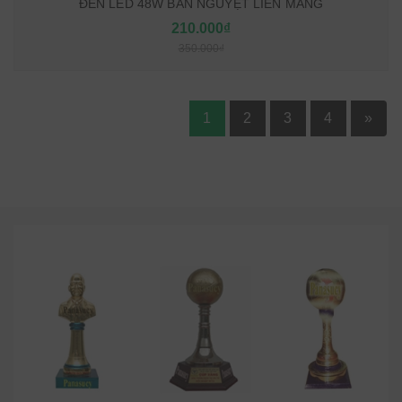
ĐÈN LED 48W BÁN NGUYỆT LIỀN MÁNG
210.000₫
350.000₫
1
2
3
4
»