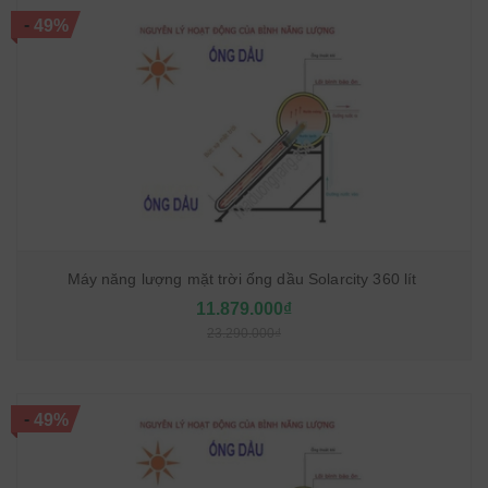
-
49%
Máy năng lượng mặt trời ống dầu Solarcity 360 lít
11.879.000₫
23.290.000₫
-
49%