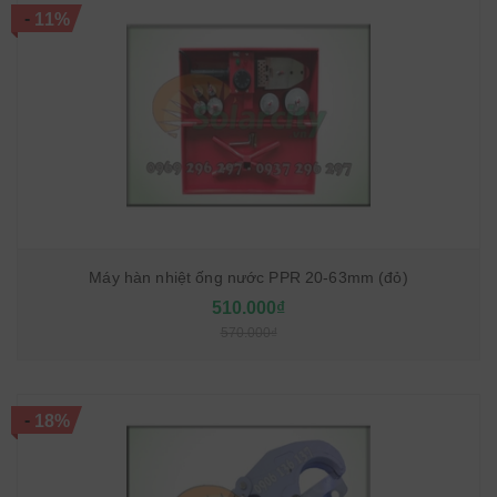
-
11%
Máy hàn nhiệt ống nước PPR 20-63mm (đỏ)
510.000₫
570.000₫
-
18%