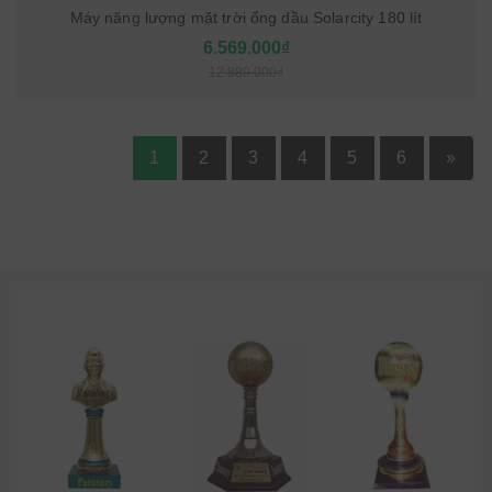
Máy năng lượng mặt trời ống dầu Solarcity 180 lít
6.569.000₫
12.880.000₫
1
2
3
4
5
6
»