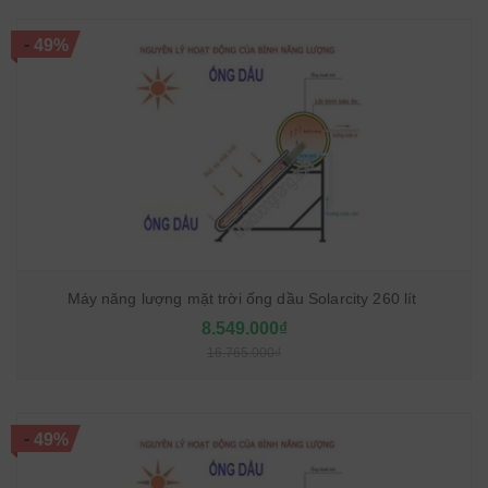
-
49%
Máy năng lượng mặt trời ống dầu Solarcity 260 lít
8.549.000₫
16.765.000₫
-
49%