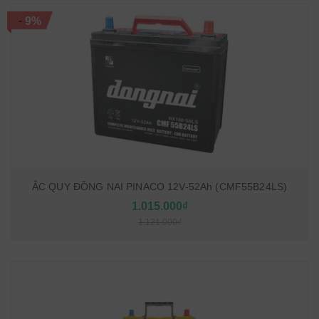
-
9%
ẮC QUY ĐỒNG NAI PINACO 12V-52Ah (CMF55B24LS)
1.015.000₫
1.121.000₫