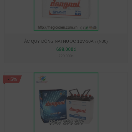
ẮC QUY ĐỒNG NAI NƯỚC 12V-30Ah (N30)
699.000₫
729.000₫
-
5%