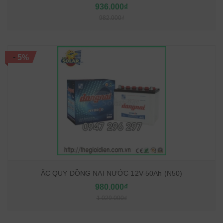
936.000₫
982.000₫
-
5%
ẮC QUY ĐỒNG NAI NƯỚC 12V-50Ah (N50)
980.000₫
1.029.000₫