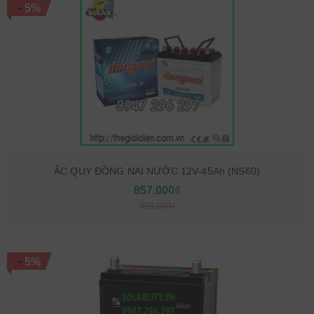
-
5%
ẮC QUY ĐỒNG NAI NƯỚC 12V-45Ah (NS60)
857.000₫
899.000₫
-
5%