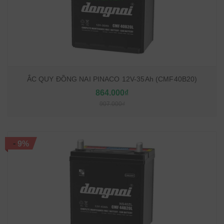
ẮC QUY ĐỒNG NAI PINACO 12V-35Ah (CMF40B20)
864.000₫
907.000₫
-
9%