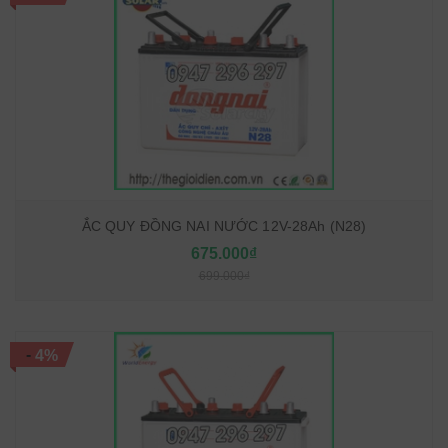
ẮC QUY ĐỒNG NAI NƯỚC 12V-28Ah (N28)
675.000₫
699.000₫
-
4%