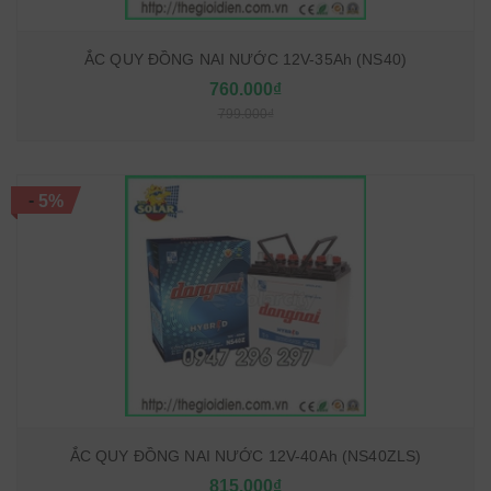
ẮC QUY ĐỒNG NAI NƯỚC 12V-35Ah (NS40)
760.000₫
799.000₫
-
5%
ẮC QUY ĐỒNG NAI NƯỚC 12V-40Ah (NS40ZLS)
815.000₫