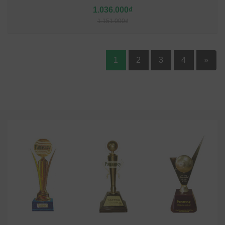
1.036.000₫
1.151.000₫
1
2
3
4
»