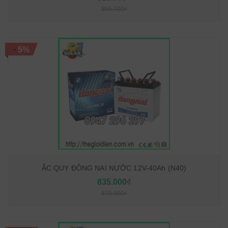
855.700₫
-
5%
ẮC QUY ĐỒNG NAI NƯỚC 12V-40Ah (N40)
835.000₫
875.000₫