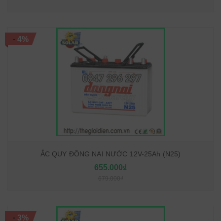
-
4%
ẮC QUY ĐỒNG NAI NƯỚC 12V-25Ah (N25)
655.000₫
679.000₫
-
3%