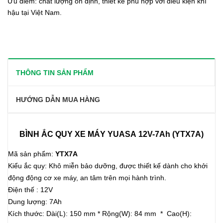
Ưu điểm: chất lượng ổn định, thiết kế phù hợp với điều kiện khí
hậu tại Việt Nam.
THÔNG TIN SẢN PHẨM
HƯỚNG DẪN MUA HÀNG
BÌNH ẮC QUY XE MÁY YUASA 12V-7Ah (YTX7A)
Mã sản phẩm:
YTX7A
Kiểu ắc quy: Khô miễn bảo dưỡng, được thiết kế dành cho khởi
động động cơ xe máy, an tâm trên mọi hành trình.
Điện thế : 12V
Dung lượng: 7Ah
Kích thước: Dài(L): 150 mm * Rộng(W): 84 mm * Cao(H):