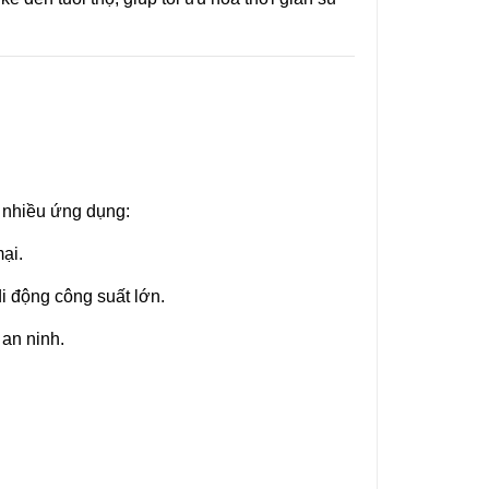
o nhiều ứng dụng:
ại.
di động công suất lớn.
 an ninh.