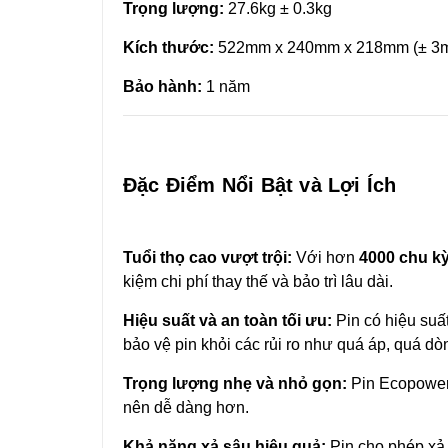
Trọng lượng:
27.6kg ± 0.3kg
Kích thước:
522mm x 240mm x 218mm (± 3
Bảo hành:
1 năm
Đặc Điểm Nổi Bật và Lợi Ích
Tuổi thọ cao vượt trội:
Với hơn
4000 chu kỳ
kiệm chi phí thay thế và bảo trì lâu dài.
Hiệu suất và an toàn tối ưu:
Pin có hiệu suấ
bảo vệ pin khỏi các rủi ro như quá áp, quá dò
Trọng lượng nhẹ và nhỏ gọn:
Pin Ecopower 
nên dễ dàng hơn.
Khả năng xả sâu hiệu quả:
Pin cho phép xả