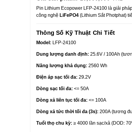
Pin Lithium Ecopower LFP-24100 là giải pháp
công nghệ
LiFePO4
(Lithium Sắt Photphat) tiê
Thông Số Kỹ Thuật Chi Tiết
Model:
LFP-24100
Dung lượng danh định:
25.6V / 100Ah (tươ
Năng lượng khả dụng:
2560 Wh
Điện áp sạc tối đa:
29.2V
Dòng sạc tối đa:
<= 50A
Dòng xả liên tục tối đa:
<= 100A
Dòng xả tức thời tối đa (3s):
200A (tương đ
Tuổi thọ chu kỳ:
≥ 4000 lần sạc/xả (DOD: 7