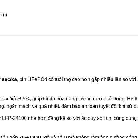
mm)
 sạc/xả
, pin LiFePO4 có tuổi thọ cao hơn gấp nhiều lần so với 
t sạc/xả >95%, giúp tối đa hóa năng lượng được sử dụng. Hệ 
ng, ngắn mạch và quá nhiệt, đảm bảo an toàn tuyệt đối khi sử d
LFP-24100 nhẹ hơn đáng kể so với ắc quy axit chì cùng dung l
 sâu đến
70% DOD
(độ xả sâu) mà không làm ảnh hưởng đáng kể