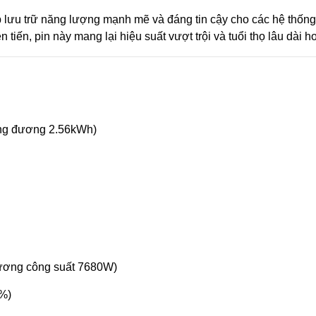
 lưu trữ năng lượng mạnh mẽ và đáng tin cậy cho các hệ thốn
n tiến, pin này mang lại hiệu suất vượt trội và tuổi thọ lâu dài h
ng đương 2.56kWh)
ương công suất 7680W)
0%)