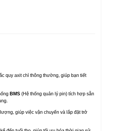
ắc quy axit chì thông thường, giúp bạn tiết
thống
BMS
(Hệ thống quản lý pin) tích hợp sẵn
ụng.
ượng, giúp việc vận chuyển và lắp đặt trở
 đến tuổi thọ, giúp tối ưu hóa thời gian sử