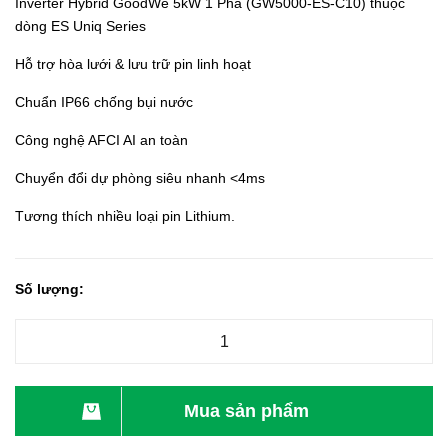
Inverter Hybrid GoodWe 5kW 1 Pha (GW5000-ES-C10) thuộc
dòng ES Uniq Series
Hỗ trợ hòa lưới & lưu trữ pin linh hoạt
Chuẩn IP66 chống bụi nước
Công nghệ AFCI AI an toàn
Chuyển đổi dự phòng siêu nhanh <4ms
Tương thích nhiều loại pin Lithium.
Số lượng:
Mua sản phẩm