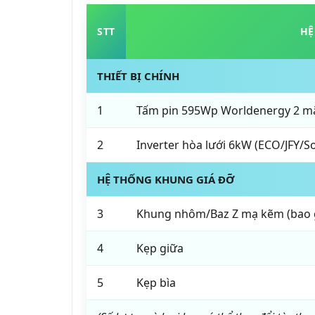
STT
HỆ
THIẾT BỊ CHÍNH
1
Tấm pin 595Wp Worldenergy 2 mặt
2
Inverter hòa lưới 6kW (ECO/JFY/S
HỆ THỐNG KHUNG GIÁ ĐỠ
3
Khung nhôm/Baz Z mạ kẽm (bao g
4
Kẹp giữa
5
Kẹp bìa