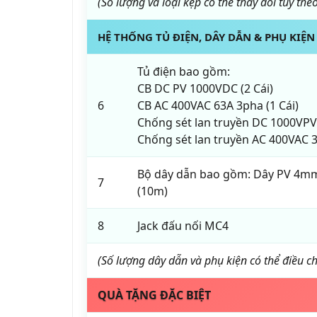
(Số lượng và loại kẹp có thể thay đổi tùy the
HỆ THỐNG TỦ ĐIỆN, DÂY DẪN & PHỤ KIỆN
Tủ điện bao gồm:
CB DC PV 1000VDC (2 Cái)
6
CB AC 400VAC 63A 3pha (1 Cái)
Chống sét lan truyền DC 1000VPV 
Chống sét lan truyền AC 400VAC 3
Bộ dây dẫn bao gồm: Dây PV 4mm
7
(10m)
8
Jack đấu nối MC4
(Số lượng dây dẫn và phụ kiện có thể điều ch
QUÀ TẶNG ĐẶC BIỆT