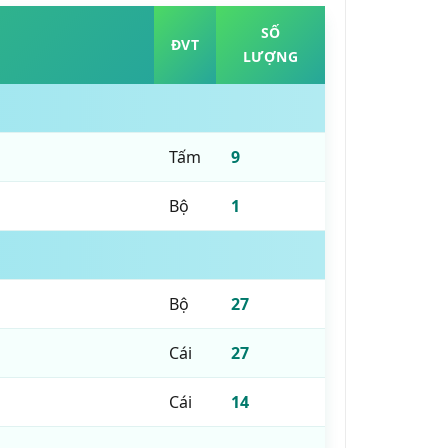
SỐ
ĐVT
LƯỢNG
Tấm
9
Bộ
1
Bộ
27
Cái
27
Cái
14