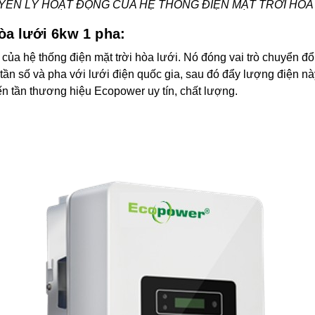
ÊN LÝ HOẠT ĐỘNG CỦA HỆ THỐNG ĐIỆN MẶT TRỜI HÒA
hòa lưới 6kw 1 pha:
 tim của hệ thống điện mặt trời hòa lưới. Nó đóng vai trò chuyển 
 tần số và pha với lưới điện quốc gia, sau đó đẩy lượng điện n
n tần thương hiệu Ecopower uy tín, chất lượng.