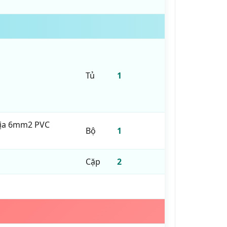
Tủ
1
địa 6mm2 PVC
Bộ
1
Cặp
2