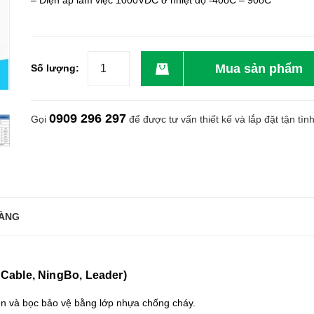
– Điện áp làm việc 1000VDC ở nhiệt độ -40oC – 90oC
Mua sản phẩm
Số lượng:
0909 296 297
Gọi
để được tư vấn thiết kế và lắp đặt tận tìn
ÀNG
Cable, NingBo, Leader)
en và bọc bảo vệ bằng lớp nhựa chống cháy.