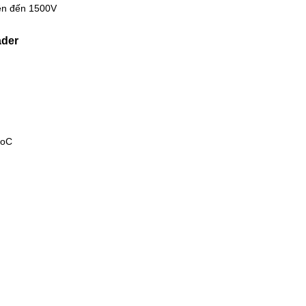
lên đến 1500V
ader
0oC