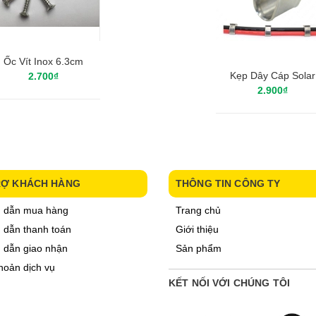
Ốc Vít Inox 6.3cm
Kẹp Dây Cáp Solar
2.700₫
2.900₫
RỢ KHÁCH HÀNG
THÔNG TIN CÔNG TY
 dẫn mua hàng
Trang chủ
dẫn thanh toán
Giới thiệu
 dẫn giao nhận
Sản phẩm
hoản dịch vụ
KẾT NỐI VỚI CHÚNG TÔI